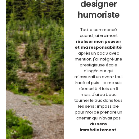
designer
humoriste
Tout a commencé
quand j'ai vraiment
réaliser mon pouvoir
et ma responsabilité
:
après un bac S avec
mention, j'ai intégré une
prestigieuse école
d'ingénieur qui
m'assurait un avenir tout
tracé et puis... je me suis
réorienté 4 fois en 6
mois. J'ai eu beau
tourner le truc dans tous
les sens : impossible
pour moi de prendre un
chemin qui n'avait pas
du sens
immédiatement.