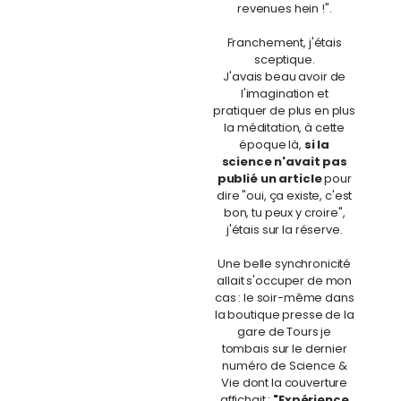
revenues hein !".
Franchement, j'étais
sceptique.
J'avais beau avoir de
l'imagination et
pratiquer de plus en plus
la méditation, à cette
époque là,
si la
science n'avait pas
publié un article
pour
dire "oui, ça existe, c'est
bon, tu peux y croire",
j'étais sur la réserve.
Une belle synchronicité
allait s'occuper de mon
cas : le soir-même dans
la boutique presse de la
gare de Tours je
tombais sur le dernier
numéro de Science &
Vie dont la couverture
affichait :
"Expérience