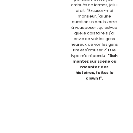
embués de larmes, je lui
ai dit : "Excusez-moi
monsieur, j'ai une
question un peu bizarre
à vous poser : qu'est-ce
que je dois faire si j'ai
envie de voir les gens
heureux, de voir les gens
rire et s'amuser ?" Et le
type m'a répondu :
"Bah
montez sur scène ou
racontez des
histoires, faites le
clown !".