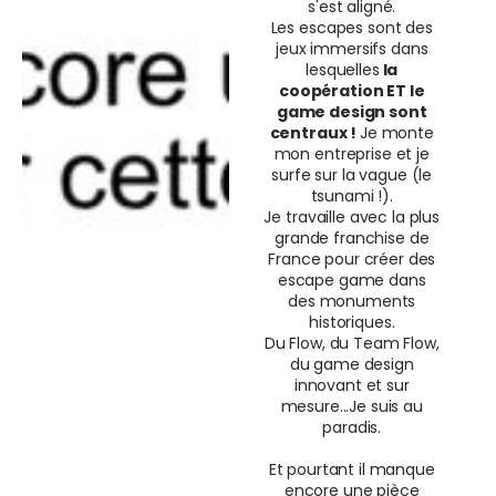
s'est aligné.
Les escapes sont des
jeux immersifs dans
lesquelles
la
coopération ET le
game design sont
centraux !
Je monte
mon entreprise et je
surfe sur la vague (le
tsunami !).
Je travaille avec la plus
grande franchise de
France pour créer des
escape game dans
des monuments
historiques.
Du Flow, du Team Flow,
du game design
innovant et sur
mesure...Je suis au
paradis.
Et pourtant il manque
encore une pièce