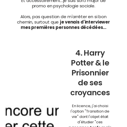
Et accessoirement...je suis sorti major de
promo en psychologie sociale.
Alors, pas question de m'arrêter en si bon
chemin, surtout que
je venais d'interviewer
mes premières personnes décédées...
4. Harry
Potter & le
Prisonnier
de ses
croyances
En licence, j'ai choisi
l'option "Transition de
vie" dont l'objet était
d'étudier "ces