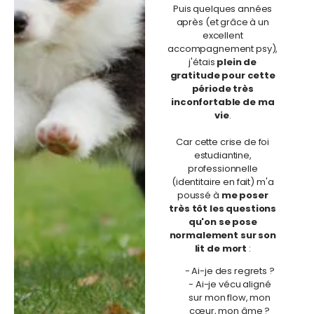
Puis quelques années
après (et grâce à un
excellent
accompagnement psy),
j'étais
plein de
gratitude pour cette
période très
inconfortable de ma
vie
.
Car cette crise de foi
estudiantine,
professionnelle
(identitaire en fait) m'a
poussé à
me poser
très tôt les questions
qu'on se pose
normalement sur son
lit de mort
:
- Ai-je des regrets ?
- Ai-je vécu aligné
sur mon flow, mon
cœur, mon âme ?