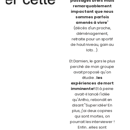
passages brefs mais
remarquablement
impactant que nous
sommes parfois
amenés à vivre
"
(décès d'un proche,
déménagement,
retraite pour un sportif
de haut niveau, gain au
loto...).
Et Damien, le gars le plus
perché de mon groupe
avait proposé qu'on
étudie...
les
expériences de mort
imminente!
Et à peine
avait-il lancé l'idée
qu'Antho, rebondit en
disant "Super idée! En
plus, j'ai deux copines
qui sont mortes, on
pourrait les interviewer !
Enfin...elles sont