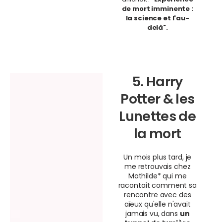
de mort imminente :
la science et l'au-
delà".
5. Harry
Potter & les
Lunettes de
la mort
Un mois plus tard, je
me retrouvais chez
Mathilde* qui me
racontait comment sa
rencontre avec des
aïeux qu'elle n'avait
jamais vu, dans
un