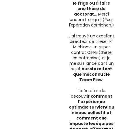
le frigo ou à faire
une thèse de
doctorat...
Merci
encore frangin ! (Pour
l'opération cornichon.)
J'ai trouvé un excellent
directeur de thèse : Pr
Michinov, un super
contrat CIFRE (thèse
en entreprise) et je
me suis lancé dans un
sujet
aussi excitant
que méconnu : le
Team Flow.
L'idée était de
découvrir
comment
l'expérience
optimale survient au
niveau collectif et
comment elle
impacte les équipes
de sport, d'Esport et