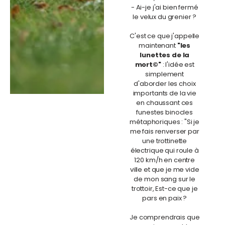
- Ai-je j'ai bien fermé
le velux du grenier ?
C'est ce que j'appelle
maintenant
"les
lunettes de la
mort©"
: l'idée est
simplement
d'aborder les choix
importants de la vie
en chaussant ces
funestes binocles
métaphoriques : "Si je
me fais renverser par
une trottinette
électrique qui roule à
120 km/h en centre
ville et que je me vide
de mon sang sur le
trottoir, Est-ce que je
pars en paix ?
Je comprendrais que