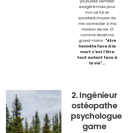
ça puisse sembler
exagéré mais pour
moi ce fut un
excellent moyen de
me connecter à ma
mission de vie. Et
comme disait ma
grand-mère :
"être
honnête face à la
mort c'est l'être
tout autant face à
la vie"...
2. Ingénieur
ostéopathe
psychologue
game