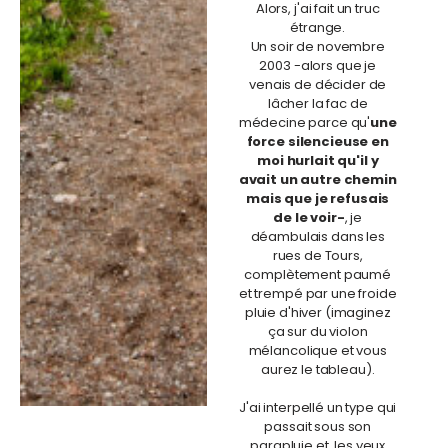
Alors, j'ai fait un truc
étrange.
Un soir de novembre
2003 -alors que je
venais de décider de
lâcher la fac de
médecine parce qu'
une
force silencieuse en
moi hurlait qu'il y
avait un autre chemin
mais que je refusais
de le voir-
, je
déambulais dans les
rues de Tours,
complètement paumé
et trempé par une froide
pluie d'hiver (imaginez
ça sur du violon
mélancolique et vous
aurez le tableau).
J'ai interpellé un type qui
passait sous son
parapluie et, les yeux