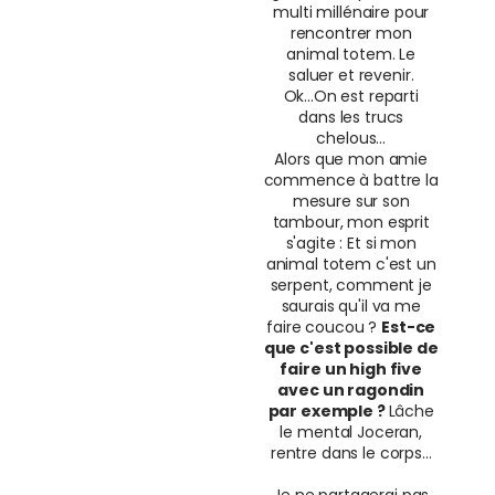
multi millénaire pour
rencontrer mon
animal totem. Le
saluer et revenir.
Ok...On est reparti
dans les trucs
chelous...
Alors que mon amie
commence à battre la
mesure sur son
tambour, mon esprit
s'agite : Et si mon
animal totem c'est un
serpent, comment je
saurais qu'il va me
faire coucou ?
Est-ce
que c'est possible de
faire un high five
avec un ragondin
par exemple ?
Lâche
le mental Joceran,
rentre dans le corps...