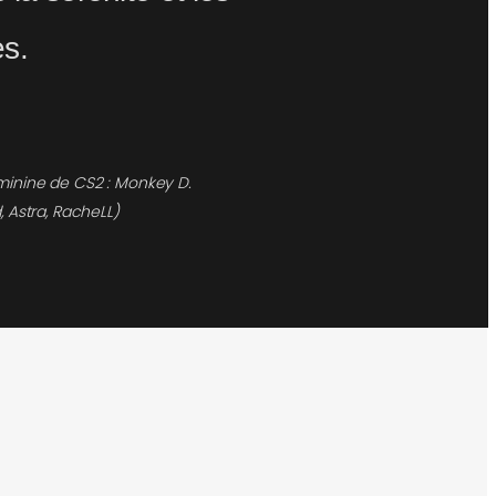
s.
minine de CS2 : Monkey D.
, Astra, RacheLL)