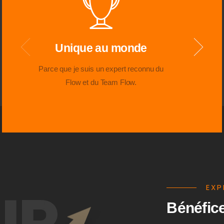
Unique au monde
Parce que je suis un expert reconnu du
Flow et du Team Flow.
UR
EXP
Bénéfice