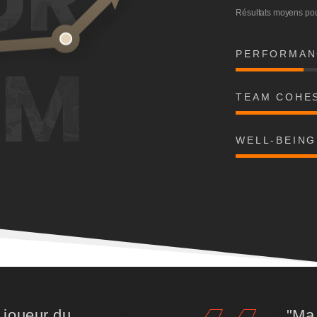
Résultats moyens pou
AM
PERFORMAN
TEAM COHE
WELL-BEING
r joueur du
"Ma 