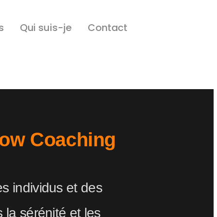
s
Qui suis-je
Contact
low Coaching
s individus et des
 la sérénité et les