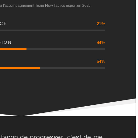
r l'accompagnement Team Flow Tactics Esport en 2025.
CE
21%
SION
44%
54%
façon de progresser, c'est de me