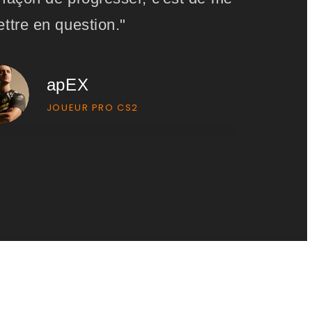
ttre en question."
apEX
JOUEUR PRO CS2