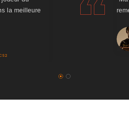
ns la meilleure
reme
CS2