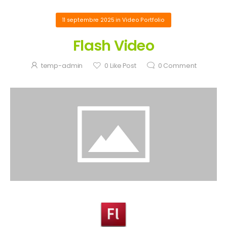
11 septembre 2025
in
Video Portfolio
Flash Video
temp-admin
0
Like Post
0
Comment