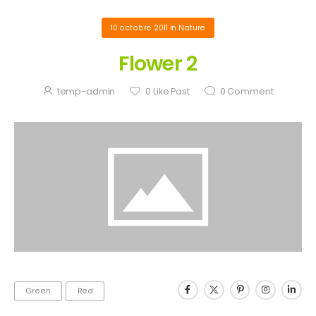
10 octobre 2011
in
Nature
Flower 2
temp-admin
0
Like Post
0
Comment
Green
Red