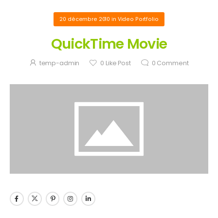
20 décembre 2010
in
Video Portfolio
QuickTime Movie
temp-admin
0
Like Post
0
Comment