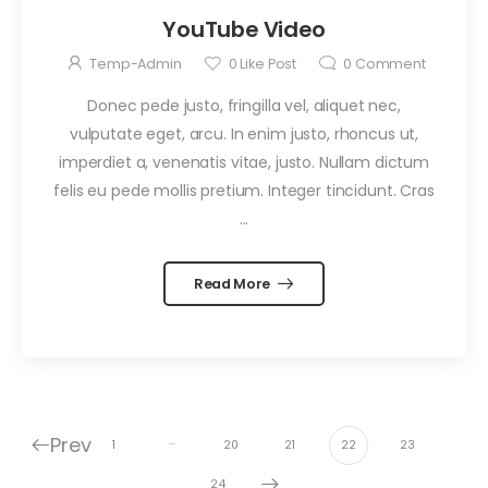
YouTube Video
Temp-Admin
0
Like Post
0
Comment
Donec pede justo, fringilla vel, aliquet nec,
vulputate eget, arcu. In enim justo, rhoncus ut,
imperdiet a, venenatis vitae, justo. Nullam dictum
felis eu pede mollis pretium. Integer tincidunt. Cras
...
Read More
Prev
…
1
20
21
22
23
24