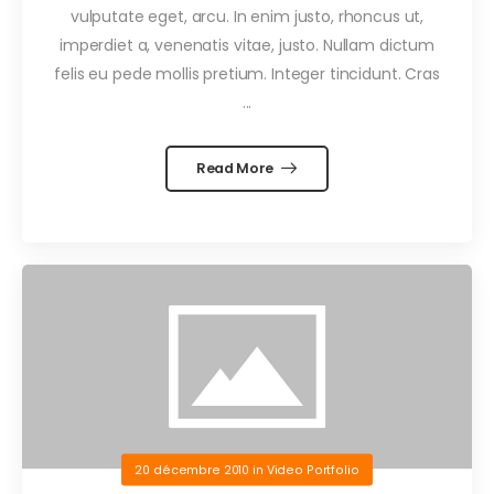
vulputate eget, arcu. In enim justo, rhoncus ut,
imperdiet a, venenatis vitae, justo. Nullam dictum
felis eu pede mollis pretium. Integer tincidunt. Cras
...
Read More
20 décembre 2010
in
Video Portfolio