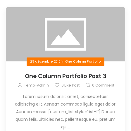
29 décembre 2010
in
One Column Portfolio
One Column Portfolio Post 3
Temp-Admin
0
Like Post
0
Comment
Lorem ipsum dolor sit amet, consectetuer
adipiscing elit. Aenean commodo ligula eget dolor.
Aenean massa. [custom_list style="list-1"] Donec
quam felis, ultricies nec, pellentesque eu, pretium
qu ...