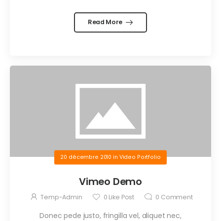
Read More
20 décembre 2010
in
Video Portfolio
Vimeo Demo
Temp-Admin
0
Like Post
0
Comment
Donec pede justo, fringilla vel, aliquet nec,