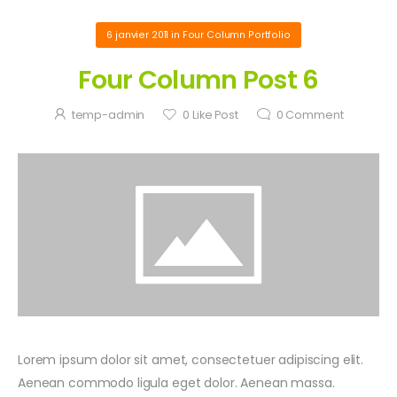
6 janvier 2011
in
Four Column Portfolio
Four Column Post 6
temp-admin
0
Like Post
0
Comment
Lorem ipsum dolor sit amet, consectetuer adipiscing elit.
Aenean commodo ligula eget dolor. Aenean massa.