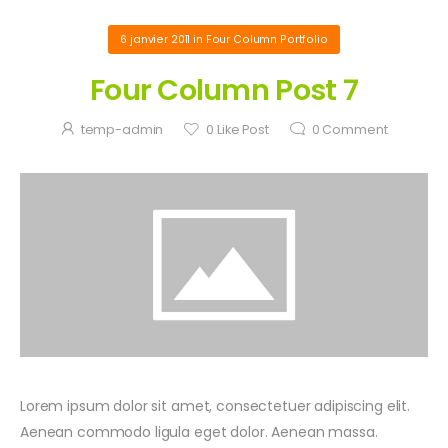
6 janvier 2011
in
Four Column Portfolio
Four Column Post 7
temp-admin
0
Like Post
0
Comment
Lorem ipsum dolor sit amet, consectetuer adipiscing elit.
Aenean commodo ligula eget dolor. Aenean massa.