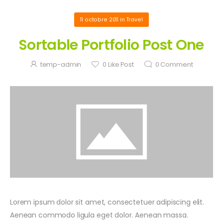
11 octobre 2011
in
Travel
Sortable Portfolio Post One
temp-admin
0
Like Post
0
Comment
Lorem ipsum dolor sit amet, consectetuer adipiscing elit.
Aenean commodo ligula eget dolor. Aenean massa.