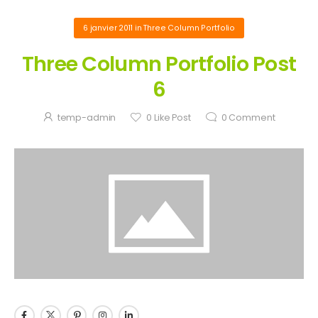
6 janvier 2011
in
Three Column Portfolio
Three Column Portfolio Post
6
temp-admin
0
Like Post
0
Comment