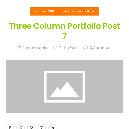
6 janvier 2011
in
Three Column Portfolio
Three Column Portfolio Post
7
temp-admin
0
Like Post
0
Comment